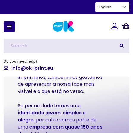
English
Sobre Nós
Do you need help?
info@ok-print.eu
Tal como as folhas de papel em que
imprimimos, também nós gostamos
de apresentar a nossa face mais
visível e o que está no verso.
Se por um lado temos uma
identidade jovem, simples e
alegre,
por outro somos parte de
uma
empresa com quase 150 anos